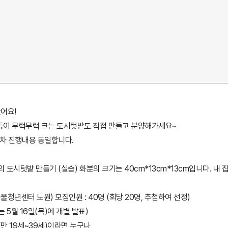
왔어요!
 등이 무럭무럭 크는 도시텃밭도 직접 만들고 분양해가세요~
 두 회차 진행내용 동일합니다.
의 도시텃밭 만들기 (실습) 화분의 크기는 40cm*13cm*13cm입니다. 내
서울청년센터 노원) 모집인원 : 40명 (회당 20명, 추첨하여 선정)
자는 5월 16일(목)에 개별 발표)
만 19세~39세)이라면 누구나