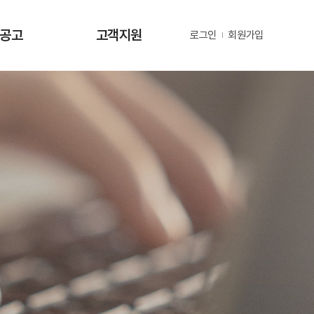
·공고
고객지원
로그인
회원가입
사항
사업문의 및 제안
공고
부정 및 공익신고
공고
년지원 공고
정보
정보
동정
자료
금현황