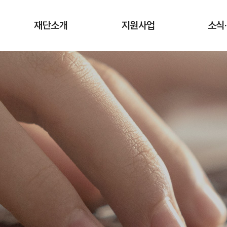
재단소개
지원사업
소식
인사말
청년상인 육성사업
공지
창업단계
연혁
사업
성장단계
조직도·담당업무
유관
도약단계
CI·슬로건 소개
타기관 청
전통시장 디지털
역량강화 사업
오시는 길
입찰
채용
기관
보도
기부