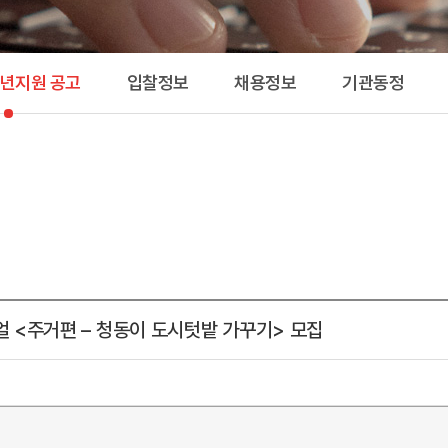
공고 
청년지원 공고
입찰정보
채용정보
기관동정
 <주거편 – 청동이 도시텃밭 가꾸기> 모집