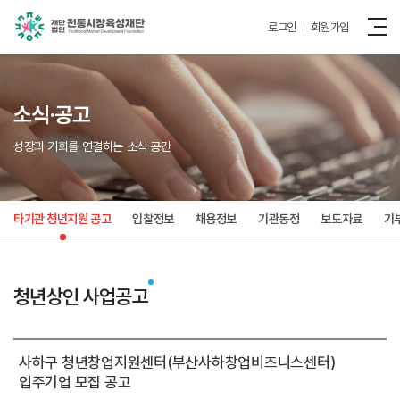
로그인
회원가입
소식·공고
성장과 기회를 연결하는 소식 공간
타기관 청년지원 공고
입찰정보
채용정보
기관동정
보도자료
기
청년상인 사업공고
사하구 청년창업지원센터(부산사하창업비즈니스센터)
입주기업 모집 공고