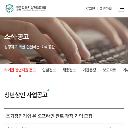
로그인
회원가입
소식·공고
성장과 기회를 연결하는 소식 공간
타기관 청년지원 공고
입찰정보
채용정보
기관동정
보도자료
기
청년상인 사업공고
초기창업기업 온·오프라인 판로 개척 기업 모집