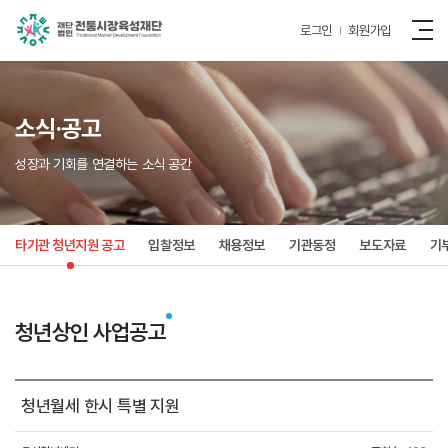
로그인
회원가입
소식·공고
성장과 기회를 연결하는 소식 공간
타기관 청년지원 공고
입찰정보
채용정보
기관동정
보도자료
기
청년상인 사업공고
청년월세 한시 특별 지원