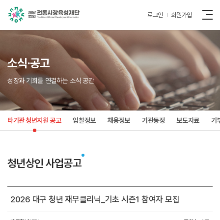
로그인
회원가입
소식·공고
성장과 기회를 연결하는 소식 공간
타기관 청년지원 공고
입찰정보
채용정보
기관동정
보도자료
기
청년상인 사업공고
2026 대구 청년 재무클리닉_기초 시즌1 참여자 모집