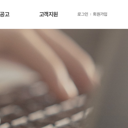
·공고
고객지원
로그인
회원가입
사항
사업문의 및 제안
공고
부정 및 공익신고
공고
년지원 공고
정보
정보
동정
자료
금현황