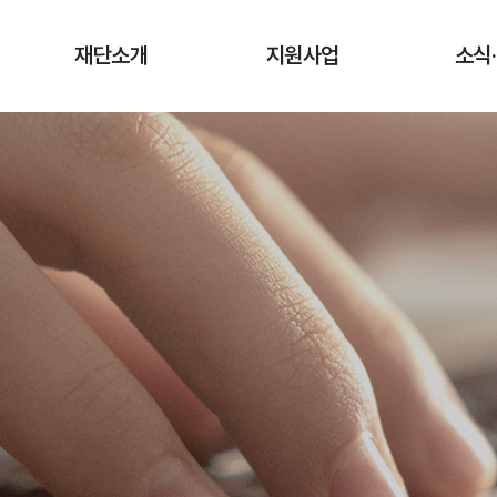
재단소개
지원사업
소식
인사말
청년상인 육성사업
공지
창업단계
연혁
사업
성장단계
조직도·담당업무
유관
도약단계
CI·슬로건 소개
타기관 청
전통시장 디지털
역량강화 사업
오시는 길
입찰
채용
기관
보도
기부