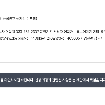
주민등록번호 뒷자리 미포함)
 연락처 033-737-2307 운영기관 담당자 연락처 - 홍보이미지 기타 유익
ctBbsNttView.do?bbsNo=140&key=216&nttNo=465005 사업
 확인하시길 바랍니다. 신청 과정과 관련된 사항은 본 재단에서 책임을 지지