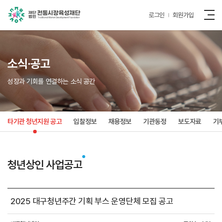
로그인
회원가입
소식·공고
성장과 기회를 연결하는 소식 공간
타기관 청년지원 공고
입찰정보
채용정보
기관동정
보도자료
기
청년상인 사업공고
2025 대구청년주간 기획 부스 운영단체 모집 공고