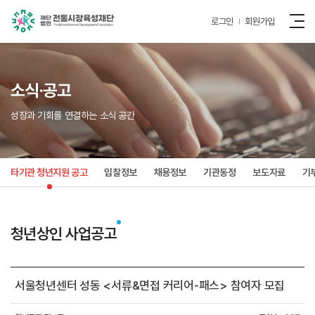
로그인
회원가입
소식·공고
성장과 기회를 연결하는 소식 공간
타기관 청년지원 공고
입찰정보
채용정보
기관동정
보도자료
기
청년상인 사업공고
서울청년센터 성동 <서류&면접 커리어-패스> 참여자 모집