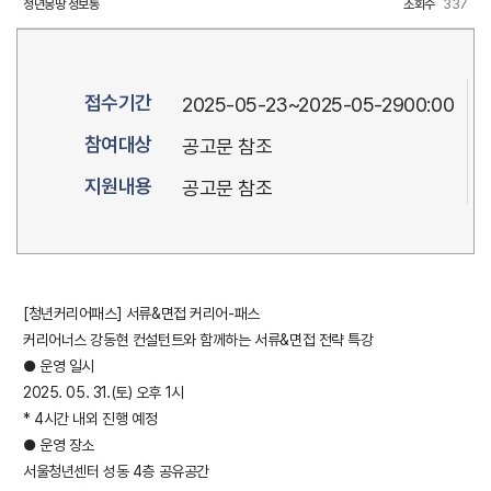
청년몽땅 정보통
조회수
337
접수기간
2025-05-23~2025-05-2900:00
참여대상
공고문 참조
지원내용
공고문 참조
[청년커리어패스] 서류&면접 커리어-패스
커리어너스 강동현 컨설턴트와 함께하는 서류&면접 전략 특강
● 운영 일시
2025. 05. 31.(토) 오후 1시
* 4시간 내외 진행 예정
● 운영 장소
서울청년센터 성동 4층 공유공간