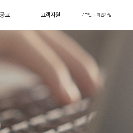
·공고
고객지원
로그인
회원가입
사항
사업문의 및 제안
공고
부정 및 공익신고
공고
년지원 공고
정보
정보
동정
자료
금현황