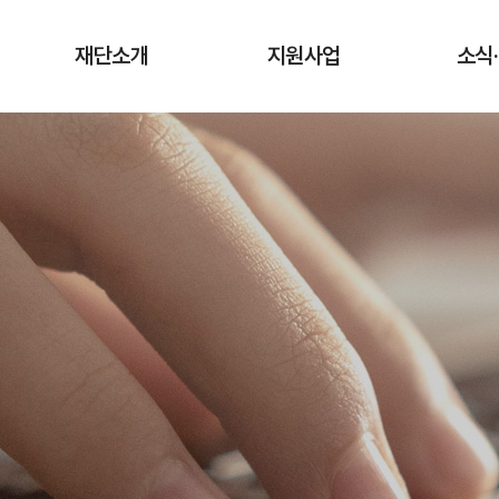
재단소개
지원사업
소식
인사말
청년상인 육성사업
공지
창업단계
연혁
사업
성장단계
조직도·담당업무
유관
도약단계
CI·슬로건 소개
타기관 청
전통시장 디지털
역량강화 사업
오시는 길
입찰
채용
기관
보도
기부