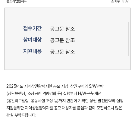
중소기업벤처부
조회수
382
접수기간
공고문 참조
참여대상
공고문 참조
지원내용
공고문 참조
2025년도 지역상권활력지원 공모 지침 상권구역의 S/W전략
(상권브랜딩, 소상공인 역량강화 등) 실행부터 H/W구축·개선
(공간리모델링, 공동시설 조성 등)까지 민간이 기획한 상권 발전전략의 실행
지원을위한 지역상권활력지원 공모 대상자를 붙임과 같이 모집하오니 많은
관심 부탁드립니다.