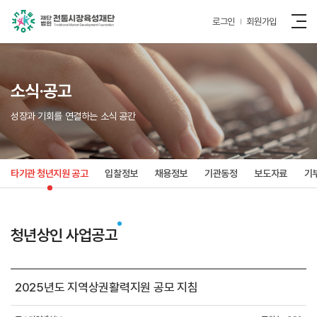
로그인
회원가입
소식·공고
성장과 기회를 연결하는 소식 공간
타기관 청년지원 공고
입찰정보
채용정보
기관동정
보도자료
기
청년상인 사업공고
2025년도 지역상권활력지원 공모 지침