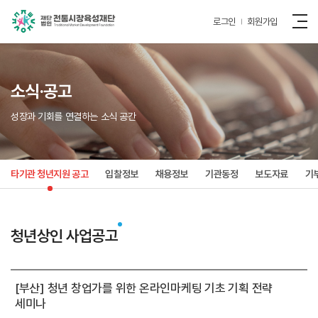
로그인
회원가입
소식·공고
성장과 기회를 연결하는 소식 공간
타기관 청년지원 공고
입찰정보
채용정보
기관동정
보도자료
기
청년상인 사업공고
[부산] 청년 창업가를 위한 온라인마케팅 기초 기획 전략
세미나