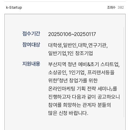
k-Startup
조회수
382
접수기간
20250106~20250117
참여대상
대학생,일반인,대학,연구기관,
일반기업,1인 창조기업
지원내용
부산지역 청년 예비&초기 스타트업,
소상공인, 1인기업, 프리랜서등을
위한「청년 창업가를 위한
온라인마케팅 기획 전략 세미나」를
진행하고자 다음과 같이 공고하오니
참여를 희망하는 관계자 분들의
많은 신청 바랍니다.