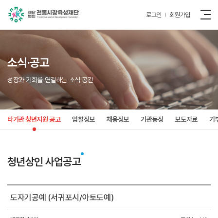
로그인
회원가입
소식·공고
성장과 기회를 연결하는 소식 공간
타기관 청년지원 공고
입찰정보
채용정보
기관동정
보도자료
기
청년상인 사업공고
도자기공예 (서귀포시/아토도예)