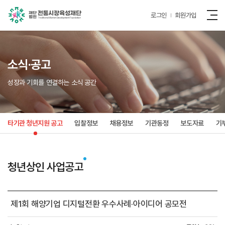
로그인
회원가입
소식·공고
성장과 기회를 연결하는 소식 공간
타기관 청년지원 공고
입찰정보
채용정보
기관동정
보도자료
기
청년상인 사업공고
제1회 해양기업 디지털전환 우수사례·아이디어 공모전