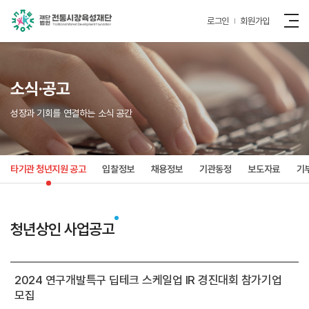
로그인
회원가입
소식·공고
성장과 기회를 연결하는 소식 공간
타기관 청년지원 공고
입찰정보
채용정보
기관동정
보도자료
기
청년상인 사업공고
2024 연구개발특구 딥테크 스케일업 IR 경진대회 참가기업
모집