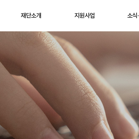
재단소개
지원사업
소식
인사말
청년상인 육성사업
공지
창업단계
연혁
사업
성장단계
조직도·담당업무
유관
도약단계
CI·슬로건 소개
타기관 청
전통시장 디지털
역량강화 사업
오시는 길
입찰
채용
기관
보도
기부