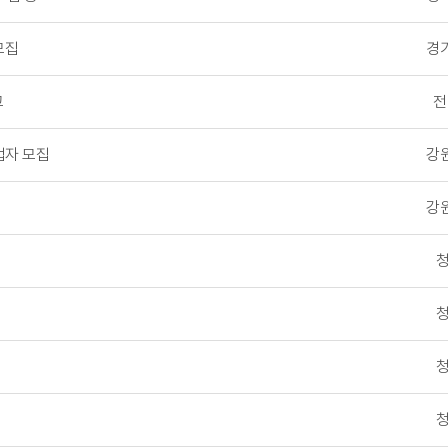
모집
경
고
전
업자 모집
강
강