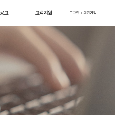
·공고
고객지원
로그인
회원가입
사항
사업문의 및 제안
공고
부정 및 공익신고
공고
년지원 공고
정보
정보
동정
자료
금현황