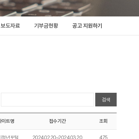
지원하기
보도자료
기부금현황
공고 지원하기
검색
사이트명
접수기간
조회
기청년포털
2024.02.20~2024.03.20
475