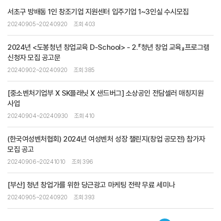
서초구 방배동 1인 창조기업 지원센터 입주기업 1~3인실 수시모집
20240905~20240920
조회 403
2024년 <도봉청년 창업교육 D-School> - 2.『청년 창업 교육』프로그램
신청자 모집 공고문
20240902~20240920
조회 385
[중소벤처기업부 X SK플래닛 X 샌드버그] 소상공인 전담셀러 매칭지원
사업
20240904~20240930
조회 410
(한국여성벤처협회) 2024년 여성벤처 성장 챌린지(창업 공모전) 참가자
모집 공고
20240906~20241010
조회 396
[부산] 청년 창업가를 위한 당근광고 마케팅 전략 무료 세미나
20240905~20240920
조회 393