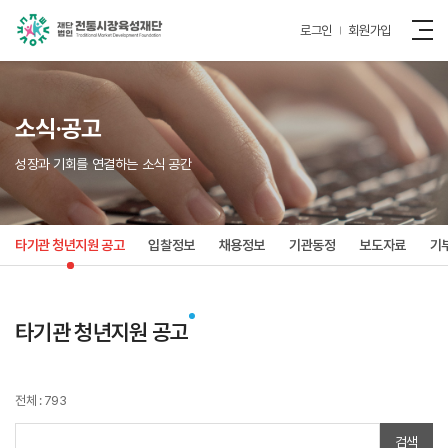
로그인
회원가입
소식·공고
성장과 기회를 연결하는 소식 공간
타기관 청년지원 공고
입찰정보
채용정보
기관동정
보도자료
기
타기관 청년지원 공고
전체 : 793
검색