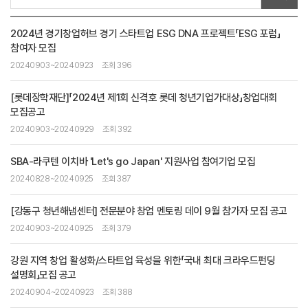
2024년 경기창업허브 경기 스타트업 ESG DNA 프로젝트「ESG 포럼」
참여자 모집
20240903~20240923
조회 396
[롯데장학재단]「2024년 제1회 신격호 롯데 청년기업가대상」창업대회
모집공고
20240903~20240929
조회 392
SBA-라쿠텐 이치바 'Let's go Japan' 지원사업 참여기업 모집
20240828~20240925
조회 387
[강동구 청년해냄센터] 전문분야 창업 멘토링 데이 9월 참가자 모집 공고
20240903~20240925
조회 379
강원 지역 창업 활성화/스타트업 육성을 위한「국내 최대 크라우드펀딩
설명회」모집 공고
20240904~20240923
조회 388