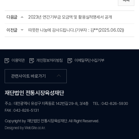
목록
다음글
2023년 연간기부금 모금액 및 활용실적명세서 공개
이전글
따뜻한 나눔에 감사드립니다.(기부자 : 김**(2025.06.02))
이용약관
개인정보처리방침
이메일무단수집거부
관련사이트 바로가기
재단법인 전통시장육성재단
주소 : 대전광역시 유성구 지족동로 142번길 29-8, 3/4층
TEL : 042-826-5930
FAX : 042-826-5131
Copyright by 재단법인 전통시장육성재단. All Right Reserved.
Designed by WebSite.co.kr.