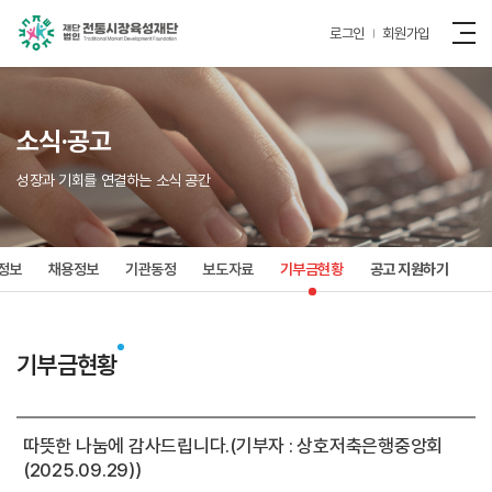
로그인
회원가입
소식·공고
성장과 기회를 연결하는 소식 공간
정보
채용정보
기관동정
보도자료
기부금현황
공고 지원하기
기부금현황
따뜻한 나눔에 감사드립니다.(기부자 : 상호저축은행중앙회
(2025.09.29))