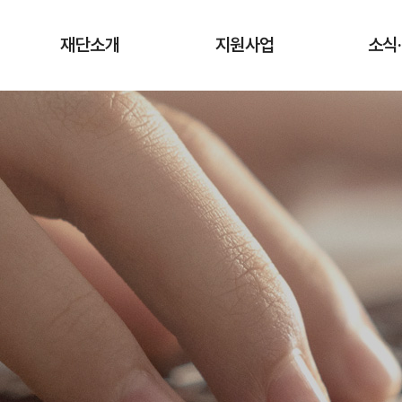
재단소개
지원사업
소식
인사말
청년상인 육성사업
공지
창업단계
연혁
사업
성장단계
조직도·담당업무
유관
도약단계
CI·슬로건 소개
타기관 청
전통시장 디지털
역량강화 사업
오시는 길
입찰
채용
기관
보도
기부