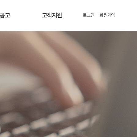
·공고
고객지원
로그인
회원가입
사항
사업문의 및 제안
공고
부정 및 공익신고
공고
년지원 공고
정보
정보
동정
자료
금현황