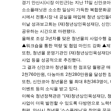
경기 안산시(시장 이민근)는 지난 11일 신안코
소소플래닛은 소소한 일상이 가득한 복합문화공간
시에서 전통시장 내 공실을 매입해 청년 상인들
이날 성과보고회는 (재)청년상인육성재단, 신안코
공유하는 시간으로 마련됐다.
올해로 조성 3년차를 맞은 청년몰의 사업수행 결
▲워크숍을 통한 역량 및 협업 마인드 강화 ▲제
또한, 청년몰 운영기관인 (재)청년상인육성재단
사업 등을 성공적으로 추진했다.
그 결과 신안코아 청년몰의 한 점포당 월평균 매
2천760만원, 다농마트 2천280만원을 달성한 점
또한, 신안코아 청년몰은 월 최대 8천363명이,
이벤트 등의 소식을 받고 있다.
이혜숙 청년정책관은 “(재)청년상인육성재단, 
사업이 더욱 발전할 수 있도록 다방면으로 노력
한편, 안산시 청년몰 ‘소소플래닛’은 창업을 꿈