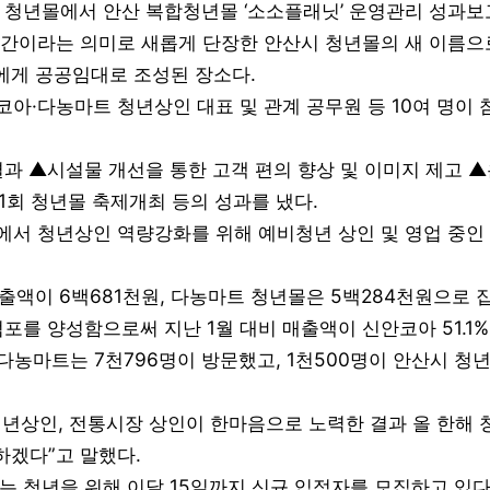
아 청년몰에서 안산 복합청년몰 ‘소소플래닛’ 운영관리 성과보
이라는 의미로 새롭게 단장한 안산시 청년몰의 새 이름으로
에게 공공임대로 조성된 장소다.
아·다농마트 청년상인 대표 및 관계 공무원 등 10여 명이
과 ▲시설물 개선을 통한 고객 편의 향상 및 이미지 제고 ▲
1회 청년몰 축제개최 등의 성과를 냈다.
에서 청년상인 역량강화를 위해 예비청년 상인 및 영업 중인
출액이 6백681천원, 다농마트 청년몰은 5백284천원으로 집
포를 양성함으로써 지난 1월 대비 매출액이 신안코아 51.1%,
 다농마트는 7천796명이 방문했고, 1천500명이 안산시 청
청년상인, 전통시장 상인이 한마음으로 노력한 결과 올 한해 
하겠다”고 말했다.
꾸는 청년을 위해 이달 15일까지 신규 입점자를 모집하고 있