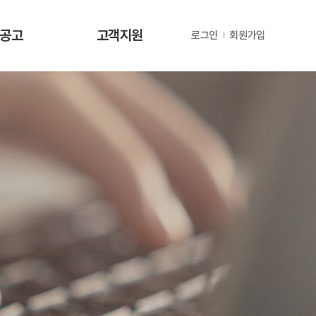
·공고
고객지원
로그인
회원가입
사항
사업문의 및 제안
공고
부정 및 공익신고
공고
년지원 공고
정보
정보
동정
자료
금현황