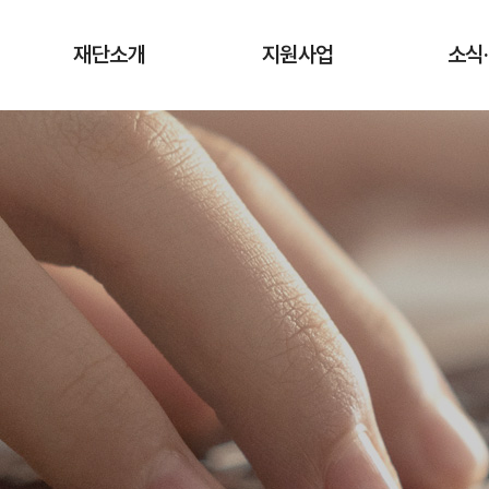
재단소개
지원사업
소식
인사말
청년상인 육성사업
공지
창업단계
연혁
사업
성장단계
조직도·담당업무
유관
도약단계
CI·슬로건 소개
타기관 청
전통시장 디지털
역량강화 사업
오시는 길
입찰
채용
기관
보도
기부