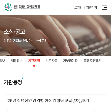
로그인
회원가입
소식·공고
성장과 기회를 연결하는 소식 공간
정보
채용정보
기관동정
보도자료
기부금현황
공고 지원하기
기관동정
「'25년 청년상인 권역별 현장 컨설팅 교육(1차)」후기