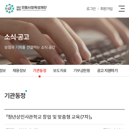
로그인
회원가입
소식·공고
성장과 기회를 연결하는 소식 공간
정보
채용정보
기관동정
보도자료
기부금현황
공고 지원하기
기관동정
「청년상인사관학교 창업 및 맞춤형 교육(7차)」