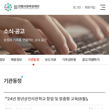
로그인
회원가입
소식·공고
성장과 기회를 연결하는 소식 공간
정보
채용정보
기관동정
보도자료
기부금현황
공고 지원하기
기관동정
「'24년 청년상인사관학교 창업 및 맞춤형 교육(8월)」