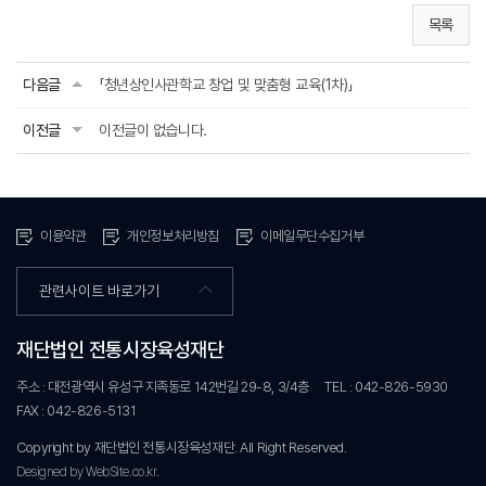
목록
다음글
「청년상인사관학교 창업 및 맞춤형 교육(1차)」
이전글
이전글이 없습니다.
이용약관
개인정보처리방침
이메일무단수집거부
관련사이트 바로가기
재단법인 전통시장육성재단
주소 : 대전광역시 유성구 지족동로 142번길 29-8, 3/4층
TEL : 042-826-5930
FAX : 042-826-5131
Copyright by 재단법인 전통시장육성재단. All Right Reserved.
Designed by WebSite.co.kr.