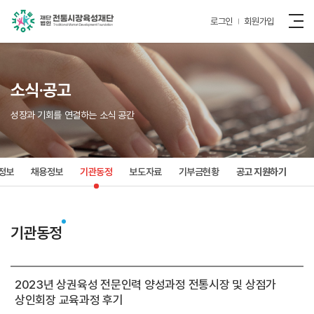
로그인
회원가입
소식·공고
성장과 기회를 연결하는 소식 공간
정보
채용정보
기관동정
보도자료
기부금현황
공고 지원하기
기관동정
2023년 상권육성 전문인력 양성과정 전통시장 및 상점가
상인회장 교육과정 후기