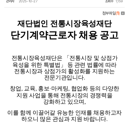
관리자
2025-10-27
조회수
1,159
첨부파일
(
1
)
재단법인 전통시장육성재단
단기계약근로자 채용 공고
전통시장육성재단은 「전통시장 및 상점가
육성을 위한 특별법」 등
관련 법률에 따라
전통시장과 상점가의 활성화를 지원하는
전문기관입니다
.
창업
,
교육
,
홍보
·
마케팅
,
협업화 등의 다양한
지원 사업을 통해
전통시장의 경쟁력을
강화하고 있으며
,
이를 함께 이끌어갈 유능한 인재를 채용하고자
하오니 많은 관심과 지원 바랍니다
.