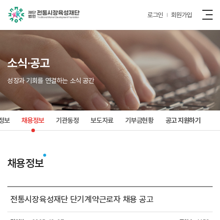
로그인
회원가입
소식·공고
성장과 기회를 연결하는 소식 공간
정보
채용정보
기관동정
보도자료
기부금현황
공고 지원하기
채용정보
전통시장육성재단 단기계약근로자 채용 공고