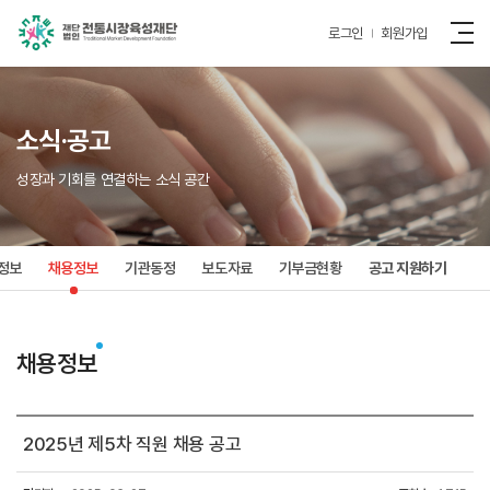
로그인
회원가입
소식·공고
성장과 기회를 연결하는 소식 공간
정보
채용정보
기관동정
보도자료
기부금현황
공고 지원하기
채용정보
2025년 제5차 직원 채용 공고