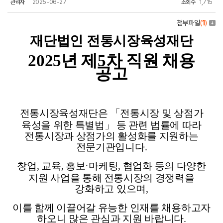
관리자
2025-06-27
조회수
1,715
첨부파일
(
1
)
재단법인 전통시장육성재단
2025
년 제5차 직원 채용
공고
전통시장육성재단은 「전통시장 및 상점가
육성을 위한 특별법」 등
관련 법률에 따라
전통시장과 상점가의 활성화를 지원하는
전문기관입니다
.
창업
,
교육
,
홍보
·
마케팅
,
협업화 등의 다양한
지원 사업을 통해
전통시장의 경쟁력을
강화하고 있으며
,
이를 함께 이끌어갈 유능한 인재를 채용하고자
하오니 많은 관심과 지원 바랍니다
.