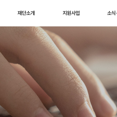
재단소개
지원사업
소식
인사말
청년상인 육성사업
공지
창업단계
연혁
사업
성장단계
조직도·담당업무
유관
도약단계
CI·슬로건 소개
타기관 청
전통시장 디지털
역량강화 사업
오시는 길
입찰
채용
기관
보도
기부