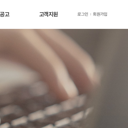
·공고
고객지원
로그인
회원가입
사항
사업문의 및 제안
공고
부정 및 공익신고
공고
년지원 공고
정보
정보
동정
자료
금현황