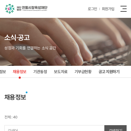
로그인
회원가입
소식·공고
성장과 기회를 연결하는 소식 공간
정보
채용정보
기관동정
보도자료
기부금현황
공고 지원하기
채용정보
전체 : 40
검색하기