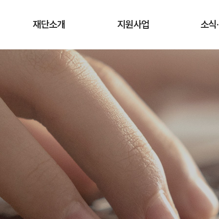
재단소개
지원사업
소식
인사말
청년상인 육성사업
공지
창업단계
연혁
사업
성장단계
조직도·담당업무
유관
도약단계
CI·슬로건 소개
타기관 청
전통시장 디지털
역량강화 사업
오시는 길
입찰
채용
기관
보도
기부