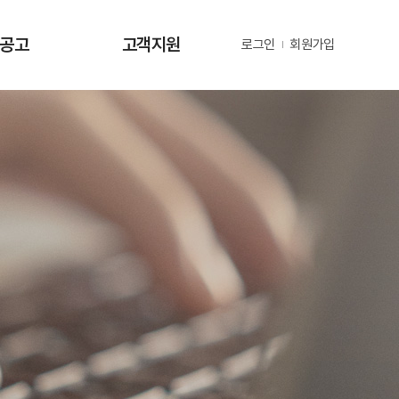
·공고
고객지원
로그인
회원가입
사항
사업문의 및 제안
공고
부정 및 공익신고
공고
년지원 공고
정보
정보
동정
자료
금현황