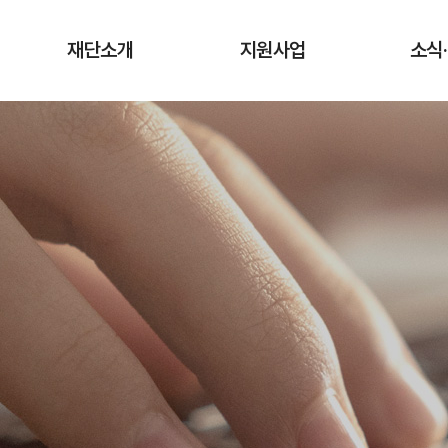
재단소개
지원사업
소식
인사말
청년상인 육성사업
공지
창업단계
연혁
사업
성장단계
조직도·담당업무
유관
도약단계
CI·슬로건 소개
타기관 청
전통시장 디지털
역량강화 사업
오시는 길
입찰
채용
기관
보도
기부