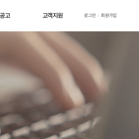
·공고
고객지원
로그인
회원가입
사항
사업문의 및 제안
공고
부정 및 공익신고
공고
년지원 공고
정보
정보
동정
자료
금현황