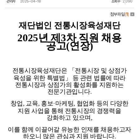
관리자
2025-04-18
조회수
2,090
첨부파일
(
1
)
재단법인 전통시장육성재단
2025
년 제3차 직원 채용
공고(연장)
전통시장육성재단은 「전통시장 및 상점가
육성을 위한 특별법」 등
관련 법률에 따라
전통시장과 상점가의 활성화를 지원하는
전문기관입니다
.
창업
,
교육
,
홍보
·
마케팅
,
협업화 등의 다양한
지원 사업을 통해
전통시장의 경쟁력을
강화하고 있으며
,
이를 함께 이끌어갈 유능한 인재를 채용하고자
하오니 많은 관심과 지원 바랍니다
.