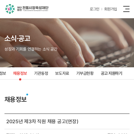
로그인
회원가입
소식·공고
성장과 기회를 연결하는 소식 공간
정보
채용정보
기관동정
보도자료
기부금현황
공고 지원하기
채용정보
2025년 제3차 직원 채용 공고(연장)