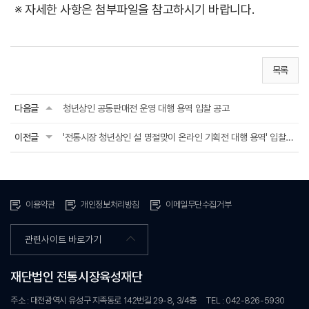
※ 자세한 사항은 첨부파일을 참고하시기 바랍니다.
목록
다음글
청년상인 공동판매전 운영 대행 용역 입찰 공고
이전글
'전통시장 청년상인 설 명절맞이 온라인 기획전 대행 용역' 입찰 공고
이용약관
개인정보처리방침
이메일무단수집거부
관련사이트 바로가기
재단법인 전통시장육성재단
주소 : 대전광역시 유성구 지족동로 142번길 29-8, 3/4층
TEL : 042-826-5930