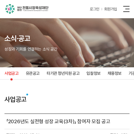
로그인
회원가입
소식·공고
성장과 기회를 연결하는 소식 공간
사업공고
유관공고
타기관 청년지원 공고
입찰정보
채용정보
기
사업공고
「2026년도 실전형 성장 교육(3차)」 참여자 모집 공고