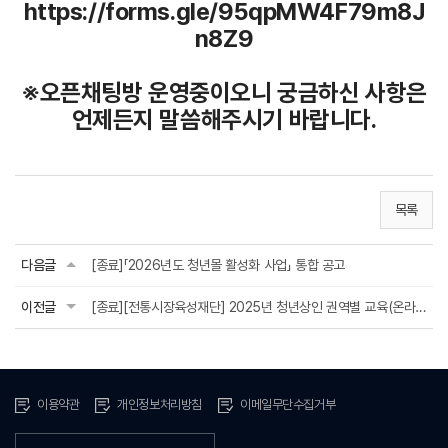
https://forms.gle/95qpMW4F79m8J
n8Z9
※오픈채팅방 운영중이오니 궁금하신 사항은
언제든지 말씀해주시기 바랍니다.
목록
다음글
[종료]「2026년도 청년몰 활성화 사업」 통합 공고
이전글
[종료][전통시장육성재단] 2025년 청년상인 권역별 교육(온라인) 교육생 모집 안내(수...
이용약관
개인정보처리방침
이메일무단수집거부