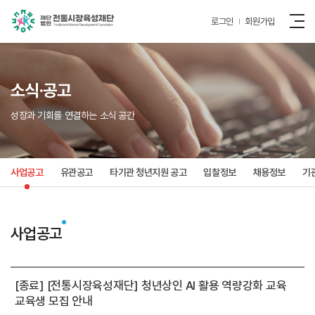
로그인
회원가입
소식·공고
성장과 기회를 연결하는 소식 공간
사업공고
유관공고
타기관 청년지원 공고
입찰정보
채용정보
기
사업공고
[종료] [전통시장육성재단] 청년상인 AI 활용 역량강화 교육
교육생 모집 안내