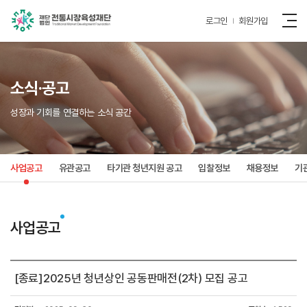
로그인
회원가입
소식·공고
성장과 기회를 연결하는 소식 공간
사업공고
유관공고
타기관 청년지원 공고
입찰정보
채용정보
기
사업공고
[종료]2025년 청년상인 공동판매전(2차) 모집 공고