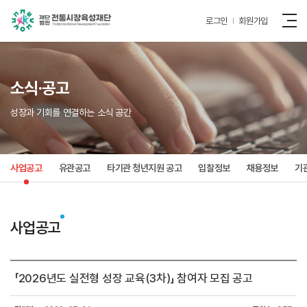
로그인
회원가입
소식·공고
성장과 기회를 연결하는 소식 공간
사업공고
유관공고
타기관 청년지원 공고
입찰정보
채용정보
기
사업공고
「2026년도 실전형 성장 교육(3차)」 참여자 모집 공고