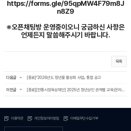
https://forms.gle/95qpMW4F79m8J
n8Z9
※오픈채팅방 운영중이오니 궁금하신 사항은
언제든지 말씀해주시기 바랍니다.
목록
다음글
[종료]「2026년도 청년몰 활성화 사업」 통합 공고
이전글
[종료][전통시장육성재단] 2025년 청년상인 권역별 교육(온라인) 교육생 모집 안내(수...
이용약관
개인정보처리방침
이메일무단수집거부