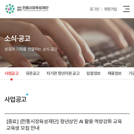
로그인
회원가입
소식·공고
성장과 기회를 연결하는 소식 공간
사업공고
유관공고
타기관 청년지원 공고
입찰정보
채용정보
기
사업공고
[종료] [전통시장육성재단] 청년상인 AI 활용 역량강화 교육
교육생 모집 안내