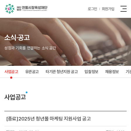
로그인
회원가입
소식·공고
성장과 기회를 연결하는 소식 공간
사업공고
유관공고
타기관 청년지원 공고
입찰정보
채용정보
기
사업공고
[종료]2025년 청년몰 마케팅 지원사업 공고