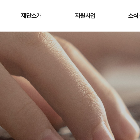
재단소개
지원사업
소식
인사말
청년상인 육성사업
공지
창업단계
연혁
사업
성장단계
조직도·담당업무
유관
도약단계
CI·슬로건 소개
타기관 청
전통시장 디지털
역량강화 사업
오시는 길
입찰
채용
기관
보도
기부