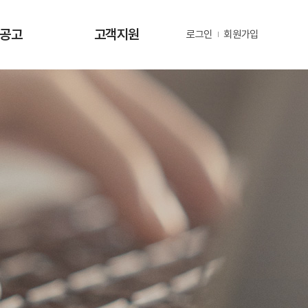
·공고
고객지원
로그인
회원가입
사항
사업문의 및 제안
공고
부정 및 공익신고
공고
년지원 공고
정보
정보
동정
자료
금현황