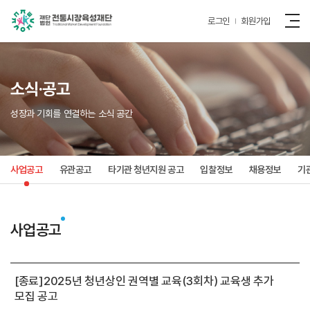
로그인
회원가입
소식·공고
성장과 기회를 연결하는 소식 공간
사업공고
유관공고
타기관 청년지원 공고
입찰정보
채용정보
기
사업공고
[종료]2025년 청년상인 권역별 교육(3회차) 교육생 추가
모집 공고