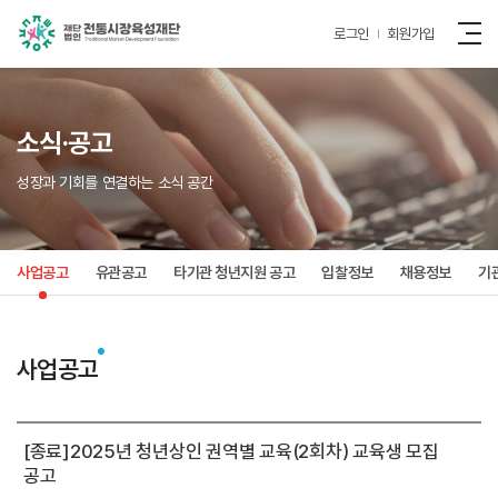
로그인
회원가입
소식·공고
성장과 기회를 연결하는 소식 공간
사업공고
유관공고
타기관 청년지원 공고
입찰정보
채용정보
기
사업공고
[종료]2025년 청년상인 권역별 교육(2회차) 교육생 모집
공고