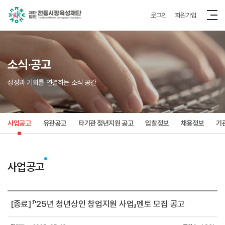
로그인
회원가입
소식·공고
성장과 기회를 연결하는 소식 공간
사업공고
유관공고
타기관 청년지원 공고
입찰정보
채용정보
기
사업공고
[종료]「'25년 청년상인 창업지원 사업」멘토 모집 공고