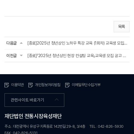
목록
다음글
[종료]2025년 청년상인 노하우 특강 교육 (1회차) 교육생 모집 공고 안내
이전글
[종료]「2025년 청년상인 현장 컨설팅 교육」교육생 모집 공고 안내
이용약관
개인정보처리방침
이메일무단수집거부
관련사이트 바로가기
재단법인 전통시장육성재단
주소 : 대전광역시 유성구 지족동로 142번길 29-8, 3/4층
TEL : 042-826-5930
FAX : 042-826-5131