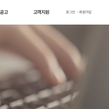
·공고
고객지원
로그인
회원가입
사항
사업문의 및 제안
공고
부정 및 공익신고
공고
년지원 공고
정보
정보
동정
자료
금현황