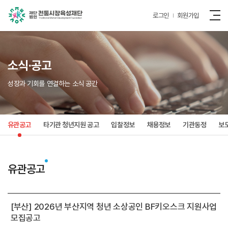
로그인
회원가입
소식·공고
성장과 기회를 연결하는 소식 공간
유관공고
타기관 청년지원 공고
입찰정보
채용정보
기관동정
보
유관공고
[부산] 2026년 부산지역 청년 소상공인 BF키오스크 지원사업
모집공고