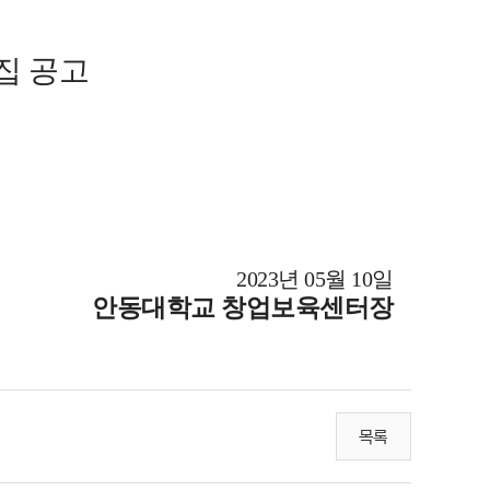
집 공고
2023
년
05
월
10
일
안동대학교 창업보육센터장
목록