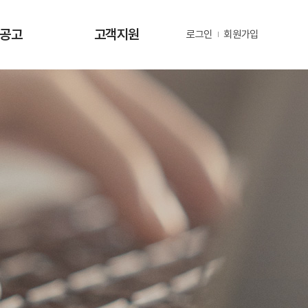
·공고
고객지원
로그인
회원가입
사항
사업문의 및 제안
공고
부정 및 공익신고
공고
년지원 공고
정보
정보
동정
자료
금현황