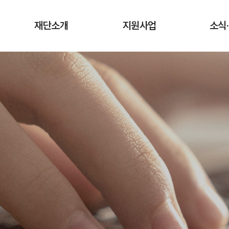
재단소개
지원사업
소식
인사말
청년상인 육성사업
공지
창업단계
연혁
사업
성장단계
조직도·담당업무
유관
도약단계
CI·슬로건 소개
타기관 청
전통시장 디지털
역량강화 사업
오시는 길
입찰
채용
기관
보도
기부