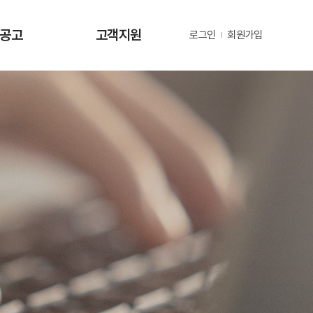
·공고
고객지원
로그인
회원가입
사항
사업문의 및 제안
공고
부정 및 공익신고
공고
년지원 공고
정보
정보
동정
자료
금현황