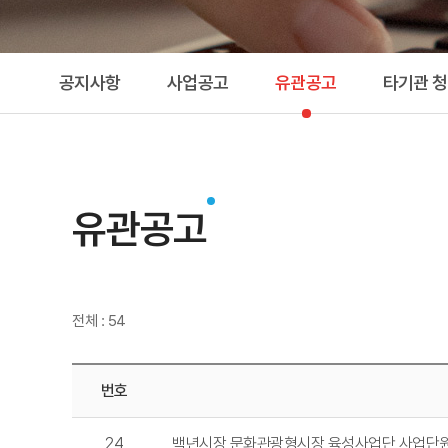
공지사항
사업공고
유관공고
타기관 
유관공고
전체 : 54
번호
24
백년시장 문화관광형시장 육성사업단 사업단