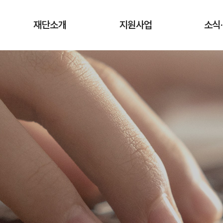
재단소개
지원사업
소식
인사말
청년상인 육성사업
공지
창업단계
연혁
사업
성장단계
조직도·담당업무
유관
도약단계
CI·슬로건 소개
타기관 청
전통시장 디지털
역량강화 사업
오시는 길
입찰
채용
기관
보도
기부