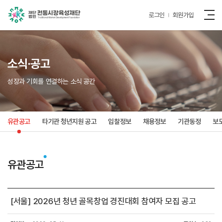
로그인
회원가입
소식·공고
성장과 기회를 연결하는 소식 공간
유관공고
타기관 청년지원 공고
입찰정보
채용정보
기관동정
보
유관공고
[서울] 2026년 청년 골목창업 경진대회 참여자 모집 공고