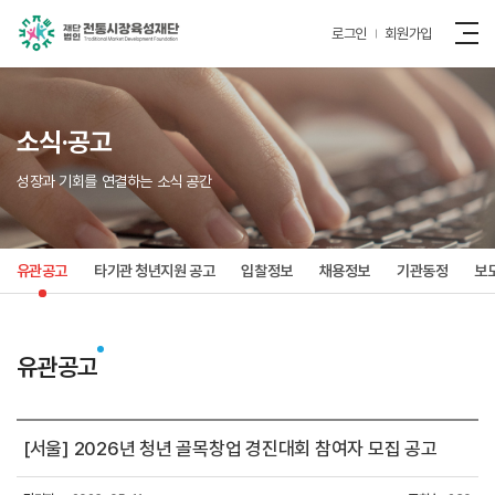
로그인
회원가입
소식·공고
성장과 기회를 연결하는 소식 공간
유관공고
타기관 청년지원 공고
입찰정보
채용정보
기관동정
보
유관공고
[서울] 2026년 청년 골목창업 경진대회 참여자 모집 공고