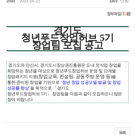
관리자
2023-05-22
조회수
1,239
첨부파일
(
1
)
경기도
청년푸드창업허브
5
기
창업팀 모집 공고
경기도와 안산시
,
경기도시장상권진흥원은
도내 외식업 창업을
희망하는 청년을 대상
으로
청년푸드창업허브
운영 및 단계별
(
창업교육
,
컨설팅
,
공동주방 운영 등
)
창업패키지 지원
을
통한
준비된 창업을 기반으로
‘
청년 창업 성공모델 발굴 및 창업
성공률 향상
’
을 목적으로
「
경기도
청년푸드창업허브
5
기
」
창업팀을 다음과 같이 모집하오니 많은
참여 바랍니다
.
목록