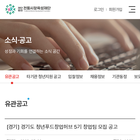
로그인
회원가입
소식·공고
성장과 기회를 연결하는 소식 공간
유관공고
타기관 청년지원 공고
입찰정보
채용정보
기관동정
보
유관공고
[경기] 경기도 청년푸드창업허브 5기 창업팀 모집 공고