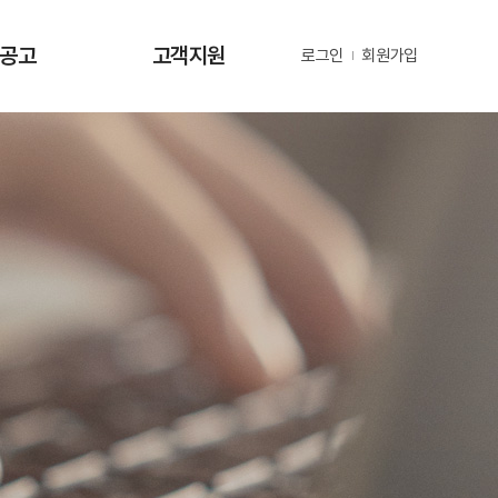
·공고
고객지원
로그인
회원가입
사항
사업문의 및 제안
공고
부정 및 공익신고
공고
년지원 공고
정보
정보
동정
자료
금현황