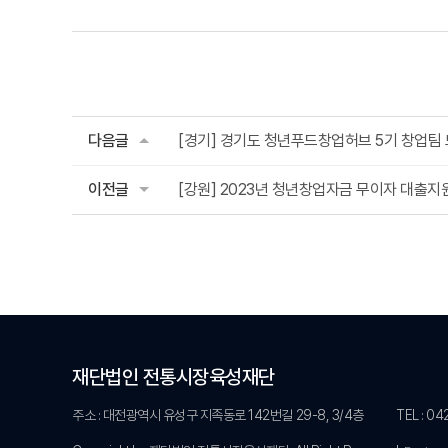
다음글
[경기] 경기도 청년푸드창업허브 5기 창업팀
이전글
[강원] 2023년 청년창업자금 무이자 대출지
재단법인 전통시장육성재단
주소 : 대전광역시 유성구 지족동로 142번길 29-8, 3/4층
TEL : 0