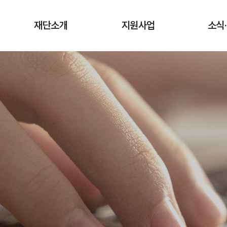
재단소개
지원사업
소식
인사말
청년상인 육성사업
공지
창업단계
연혁
사업
성장단계
조직도·담당업무
유관
도약단계
CI·슬로건 소개
타기관 청
전통시장 디지털
역량강화 사업
오시는 길
입찰
채용
기관
보도
기부