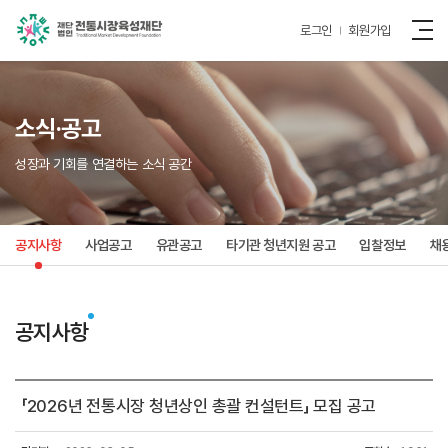
로그인
회원가입
소식·공고
성장과 기회를 연결하는 소식 공간
공지사항
사업공고
유관공고
타기관 청년지원 공고
입찰정보
채
공지사항
「2026년 전통시장 청년상인 총괄 컨설턴트」 모집 공고